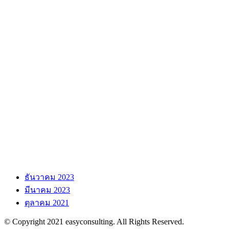
ธันวาคม 2023
มีนาคม 2023
ตุลาคม 2021
© Copyright 2021 easyconsulting. All Rights Reserved.